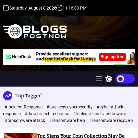
S
Saturday, August 8 2026
11
:
16
:
01
PM
k
i
p
t
o
c
H
o
i
n
g
t
h
e
D
n
A
M
S
t
,
e
w
P
n
i
Top Tagged
u
t
A
c
,
#Incident Response
#business cybersecurity
#cyber attack
h
D
c
response
#data breach response
#malware and ransomware
o
R
#ransomware attack
#ransomware help
#ransomware recovery
l
G
o
u
r
Top Signs Your Coin Collection May Be