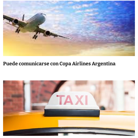
v
i
g
a
t
i
Puede comunicarse con Copa Airlines Argentina
o
n