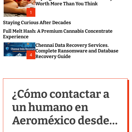
m
e
Worth More Than You Think
o
s
d
1
t
e
B
Staying Curious After Decades
l
Full Melt Hash: A Premium Cannabis Concentrate
o
Experience
g
Chennai Data Recovery Services.
s
Complete Ransomware and Database
P
4
Recovery Guide
o
s
t
i
n
¿Cómo contactar a
g
W
un humano en
e
b
Aeroméxico desde
s
i
t