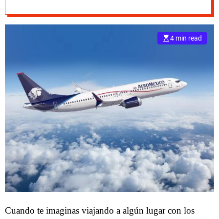
Perú?
e
–
B
4 min read
l
o
g
s
p
o
s
t
n
o
w
.
c
o
m
Cuando te imaginas viajando a algún lugar con los