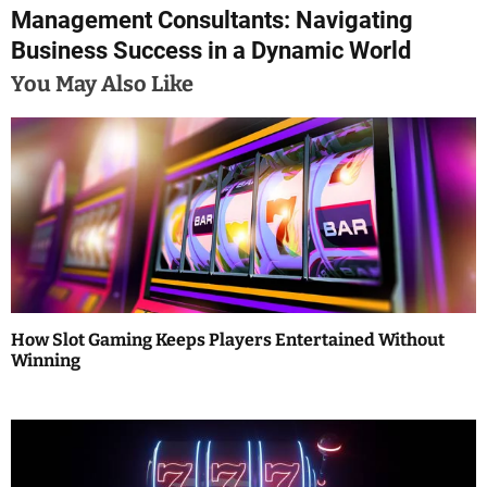
Management Consultants: Navigating
t
Business Success in a Dynamic World
n
You May Also Like
a
v
i
g
a
t
How Slot Gaming Keeps Players Entertained Without
i
Winning
o
n