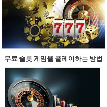
e
–
B
l
o
g
s
p
o
s
t
무료 슬롯 게임을 플레이하는 방법
n
o
w
.
c
o
m