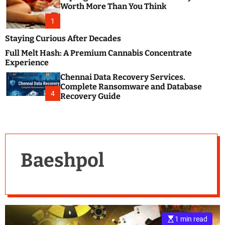
m
e
Worth More Than You Think
o
s
d
1
t
e
B
Staying Curious After Decades
l
Full Melt Hash: A Premium Cannabis Concentrate
o
Experience
g
Chennai Data Recovery Services.
s
Complete Ransomware and Database
P
4
Recovery Guide
o
s
t
i
n
Baeshpol
g
W
e
b
s
i
1 min read
t